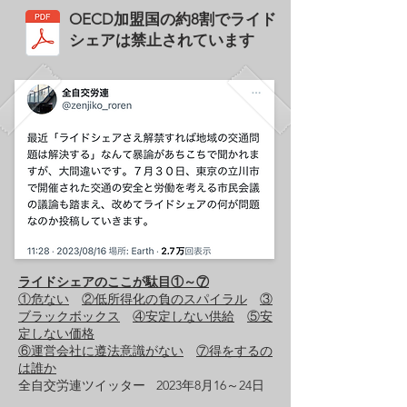
OECD加盟国の
約8割で
ライド
シェアは
禁止さ
れています
ライドシェアのここが駄目①～⑦
①危ない
②低所得化の負のスパイラル
③
ブラックボックス
④安定しない供給
⑤安
定しない価格
⑥運営会社に遵法意識がない
⑦得をするの
は誰か
全自交労連ツイッター 2023​年8月16～24日