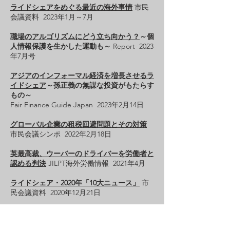
ライドシェアをめぐる最近の海外事情
市民
会議資料 2023年1月～7月
職場のアルゴリズムにどう立ち向かう？
～個
人情報保護を生かした運動も～
Report 2023
年7月号
アジアのインフォーマル経済を増長させるラ
イドシェア
～孫正義の無謀な投資がもたらす
もの～
Fair Finance Guide Japan 2023年2月14日
グローバル企業の租税回避問題とその対策
市民会議シンポ 2022年2月18日
英最高裁、ウーバーのドライバーを労働者と
認める判決
JILPT海外労働情報 2021年4月
ライドシェア・2020年「10大ニュース」
市
民会議資料 2020年12月21日
「スーパーシティ」構想と国家戦略特区
月
刊「住民と自治」 2019年9月号