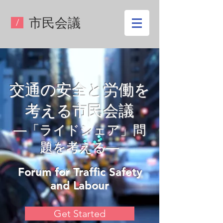
​市民会議
/
交通の安全と労働を
考える市民会議
―「ライドシェア」問
題を考える―
Forum for Traffic Safety
and Labour
Get Started