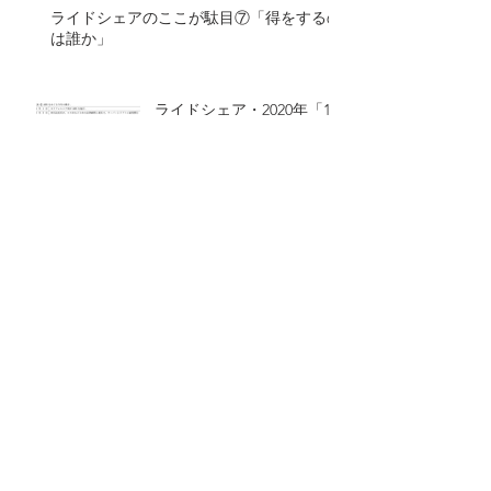
ライドシェアのここが駄目⑦「得をするの
は誰か」
ライドシェア・2020年「10
大ニュース」
ライドシェアをめぐる最近の海外事情
Archive
2023年8月
（10）
10件の記事
2022年2月
（1）
1件の記事
2018年9月
（1）
1件の記事
2018年8月
（3）
3件の記事
2018年2月
（1）
1件の記事
2018年1月
（1）
1件の記事