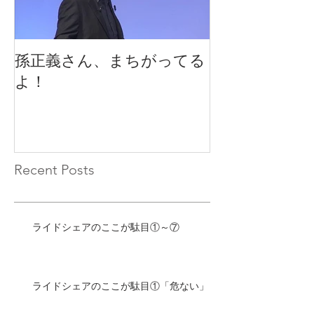
孫正義さん、まちがってる
EU司法裁判所
よ！
ーは旅客運送
Recent Posts
ライドシェアのここが駄目①～⑦
ライドシェアのここが駄目①「危ない」