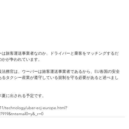
ーは旅客運送事業者なのか、ドライバーと乗客をマッチングするだ
のかが争われています。
級法務官は、ウーバーは旅客運送事業者であるから、EU各国の安全
あるタクシー産業が遵守している規制を守る必要があると述べまし
年夏に出される予定です。
11/technology/uber-ecj-europe.html?
97919&tntemail0=y&_r=0